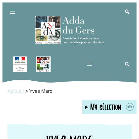
Aller
au
contenu
Accueil
>
Yves Marc
Ma sélection