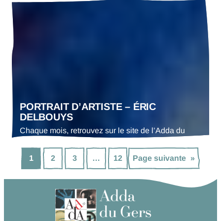
Gers le portrait d’un·e acteur·trice culturel·le. En ce
mois d’avril 2025 : Annaël Boulanger, chargée
d’administration et de production de l’association
L’Air des Balkans
PORTRAIT D’ARTISTE – ÉRIC
DELBOUYS
Chaque mois, retrouvez sur le site de l’Adda du
Gers le portrait d’un·e artiste. En ce mois de mars
2025 : Éric Delbouys, musicien, batteur-
1
2
3
…
12
Page suivante
»
percussionniste, compositeur et producteur