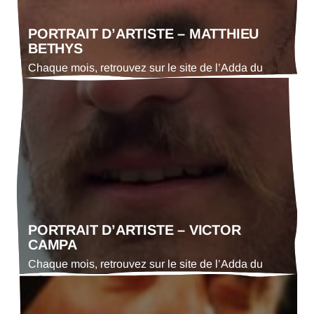
PORTRAIT D’ARTISTE – MATTHIEU
BETHYS
Chaque mois, retrouvez sur le site de l’Adda du
Gers le portrait d’un·e artiste. En ce mois de juillet
2025 : Matthieu Bethys, comédien, acrobate et
danseur du Collectif Tarabiscoté
PORTRAIT D’ARTISTE – VICTOR
CAMPA
Chaque mois, retrouvez sur le site de l’Adda du
Gers le portrait d’un·e artiste. En ce mois de juin
2025 : Victor Campa, comédien de la compagnie la