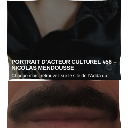
Gers le portrait d’un·e artiste. En ce mois d’août
2025 : la compagnie les Ti-Museaux.
PORTRAIT D’ACTEUR CULTUREL #56 –
NICOLAS MENDOUSSE
Chaque mois, retrouvez sur le site de l’Adda du
Gers le portrait d’un·e acteur·trice culturel·le. En ce
mois d’août 2025 : Nicolas Mendousse, musicien et
pédagogue passionné.