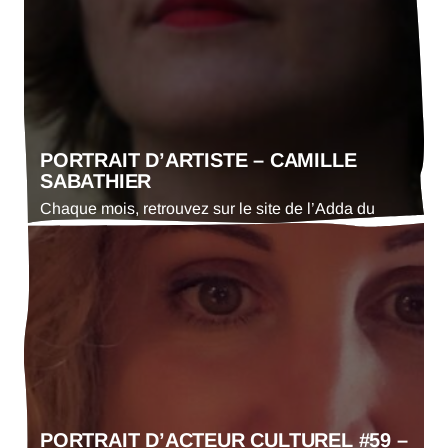
l’action culturelle et de la communication à la
Communauté de communes du Bas-Armagnac
(CCBA).
PORTRAIT D’ARTISTE – CAMILLE
SABATHIER
Chaque mois, retrouvez sur le site de l’Adda du
Gers le portrait d’un·e artiste. En ce mois de juillet
2026 : Camille Sabathier, violoniste et porteuse de
projets de médiation culturelle
PORTRAIT D’ACTEUR CULTUREL #59 –