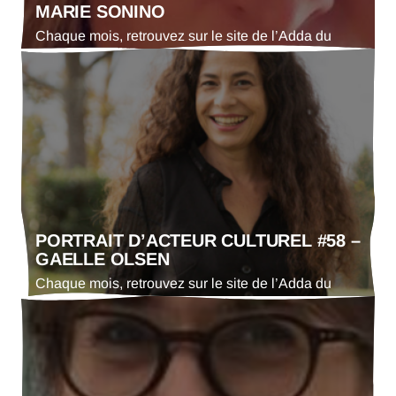
MARIE SONINO
Chaque mois, retrouvez sur le site de l’Adda du
Gers le portrait d’un·e acteur·trice culturel·le. En ce
mois de juin 2026 : Marie Sonino, fondatrice et
coordinatrice bénévole de Tous en scène à
Condom.
PORTRAIT D’ACTEUR CULTUREL #58 –
GAELLE OLSEN
Chaque mois, retrouvez sur le site de l’Adda du
Gers le portrait d’un·e acteur·trice culturel·le. En ce
mois de mai 2026 : Gaëlle Olsen, responsable du
service culturel de la Ville de Fleurance.