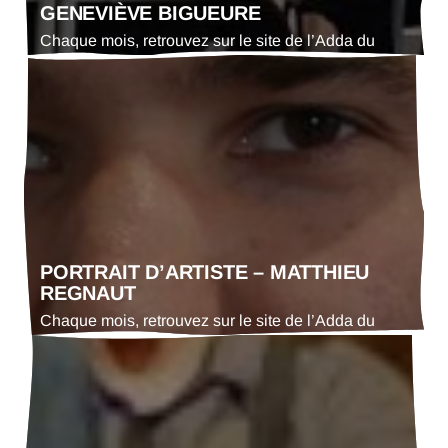
GENEVIÈVE BIGUEURE
Chaque mois, retrouvez sur le site de l’Adda du
Gers le portrait d’un·e acteur·trice culturel·le. En ce
mois de mai 2025 : Geneviève Bigueure, directrice
de la troupe de théâtre le Griot Blanc
PORTRAIT D’ARTISTE – MATTHIEU
REGNAUT
Chaque mois, retrouvez sur le site de l’Adda du
Gers le portrait d’un·e artiste. En ce mois de mai
2025 : Matthieu Regnaut, directeur artistique de la
Compagnie Qui Va