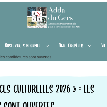
Observer, s'informer
Agir, Coopérer
Vie
 les candidatures sont ouvertes
ES CULTURELLES 2026 » : LES
S SONT OUVERTES