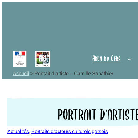
Aller
au
Adda du
contenu
Gers
Observer,
Adda du Gers
s'informer
Accueil
>
Portrait d’artiste – Camille Sabathier
Agir,
Coopérer
PORTRAIT D’ARTIST
Vie
culturelle
Actualités
, 
Portraits d’acteurs culturels gersois