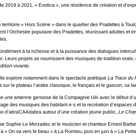
de 2019 à 2021, « Exotica », une résidence de création et d’exp
territoire « Hors Scène » dans le quartier des Pradettes à Toul
nt l’Orchestre populaire des Pradettes, réunissant adultes et en
les.
ofondément à la richesse et à la puissance des dialogues intercu
 Leurs projets se nourrissent des musiques de tradition orale, d
dition vivante.
’elle explore notamment dans le spectacle poétique
La Trace du 
 sur le plateau l’arabe classique, le français et le gascon, sa 
e une antenne gersoise de la Compagnie Uèi avec le début d’une
tage des musiques des habitant·e·s et la recréation d’espaces d
o d’abraCAAdabra autour d’une création jeune public,
Le Chœu
se Sophie Le Morzadec et le musicien et chanteur Ernest Barber
 « On va vers le beau » à La Romieu, puis en juin à « La Petite 