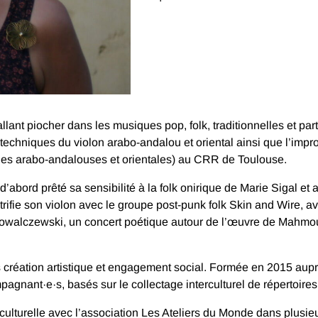
, allant piocher dans les musiques pop, folk, traditionnelles et 
techniques du violon arabo-andalou et oriental ainsi que l’impr
ues arabo-andalouses et orientales) au CRR de Toulouse.
d’abord prêté sa sensibilité à la folk onirique de Marie Sigal et
ctrifie son violon avec le groupe post-punk folk Skin and Wire,
owalczewski, un concert poétique autour de l’œuvre de Mahmoud
ns création artistique et engagement social. Formée en 2015 aup
mpagnant·e·s, basés sur le collectage interculturel de répertoire
lturelle avec l’association Les Ateliers du Monde dans plusieurs 