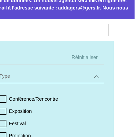
se de données. Un nouvel agenda sera mis en ligne très
il à l’adresse suivante :
addagers@gers.fr
. Nous nous
Réinitialiser
Type
Conférence/Rencontre
Exposition
Festival
Projection