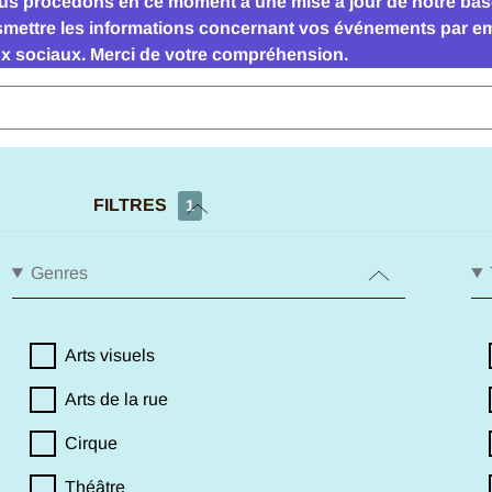
Nous procédons en ce moment à une mise à jour de notre ba
smettre les informations concernant vos événements par ema
ux sociaux.
Merci de votre compréhension.
FILTRES
1
Genres
Arts visuels
Arts de la rue
Cirque
Théâtre