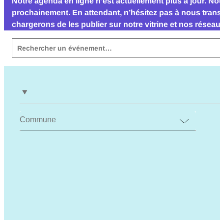
gersoise
Notre agenda en ligne n’est actuellement plus à jour. 
prochainement. En attendant, n’hésitez pas à nous tran
chargerons de les publier sur notre vitrine et nos résea