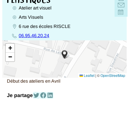
Atelier art visuel
Activités
Arts Visuels
Genres
6 rue des écoles
RISCLE
Adresse
06.95.46.20.24
entière
Téléphone
+
−
Leaflet
|
©
OpenStreetMap
Début des ateliers en Avril
Partagez-le sur Twitter
Partagez-le sur Facebook
Partagez-le sur Linked In
Je partage