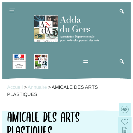
Aller
au
contenu
Accueil
>
Annuaire
>
AMICALE DES ARTS
PLASTIQUES
AMICALE DES ARTS
PLASTIQUES