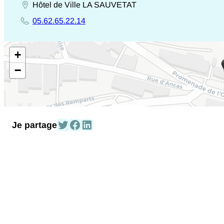
gersoise
Hôtel de Ville
LA SAUVETAT
Adresse
05.62.65.22.14
entière
Téléphone
+
−
Partagez-le sur Twitter
Partagez-le sur Facebook
Partagez-le sur Linked In
Je partage