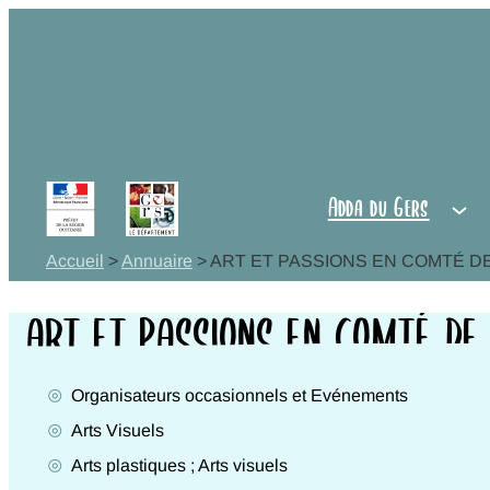
Aller
au
Adda du
contenu
Gers
Observer,
Adda du Gers
s'informer
Accueil
>
Annuaire
>
ART ET PASSIONS EN COMTÉ D
Agir,
ART ET PASSIONS EN COMTÉ DE
Coopérer
Organisateurs occasionnels et Evénements
Vie
Activités
Arts Visuels
Genres
culturelle
Arts plastiques ; Arts visuels
Disciplines