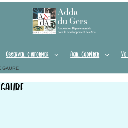
Observer, s'informer
Agir, Coopérer
Vie
E GAURE
 GAURE