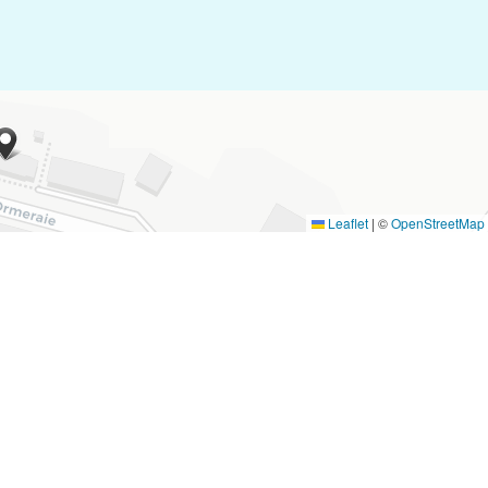
Leaflet
|
©
OpenStreetMap