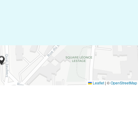
Leaflet
|
©
OpenStreetMap