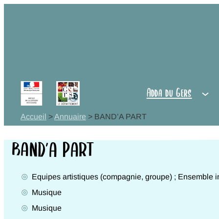
Aller
au
Adda du
contenu
Gers
Observer,
Adda du Gers
s'informer
Accueil
>
Annuaire
>
BAND’A PART
Agir,
BAND’A PART
Coopérer
Equipes artistiques (compagnie, groupe) ; Ensemble i
Vie
Activités
Musique
Genres
culturelle
Musique
Disciplines