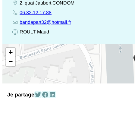
gersoise
2, quai Jaubert
CONDOM
Adresse
06.32.12.17.88
entière
Téléphone
bandapart32@hotmail.fr
E-
ROULT Maud
mail
Nom
prénom
de
+
destinataire
−
Partagez-le sur Twitter
Partagez-le sur Facebook
Partagez-le sur Linked In
Je partage