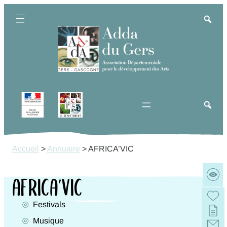
Aller
au
contenu
Accueil
>
Annuaire
>
AFRICA’VIC
AFRICA’VIC
Festivals
Activités
Musique
Genres