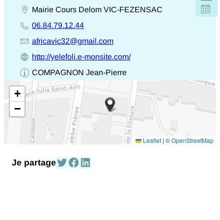
Mairie Cours Delom
VIC-FEZENSAC
Adresse
06.84.79.12.44
entière
Téléphone
africavic32@gmail.com
E-
http://yelefoli.e-monsite.com/
mail
URL-
COMPAGNON Jean-Pierre
Site
Nom
Web
prénom
+
de
−
destinataire
Leaflet
|
©
OpenStreetMap
Partagez-le sur Twitter
Partagez-le sur Facebook
Partagez-le sur Linked In
Je partage