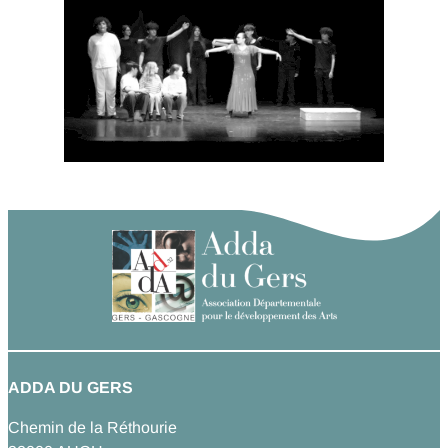
ADDA DU GERS
Chemin de la Réthourie