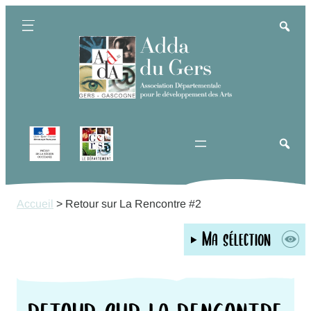
Aller
au
contenu
Accueil
>
Retour sur La Rencontre #2
Ma sélection