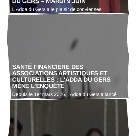
DU GERS – MARDI 9 JUIN
L’Adda du Gers a le plaisir de convier ses
adhérents à son Assemblée Générale qui se tiendra
le mardi 9 juin. Ce rendez-vous annuel est un
moment important de la vie de l’association,
permettant de faire le point sur les actions menées,
de partager les projets à venir et d’échanger
ensemble autour des orientations futures.…
SANTÉ FINANCIÈRE DES
ASSOCIATIONS ARTISTIQUES ET
CULTURELLES : L’ADDA DU GERS
MÈNE L’ENQUÊTE
Depuis le 1er mars 2026, l’Adda du Gers a lancé
une enquête statistique départementale consacrée
à la santé financière des associations artistiques et
culturelles du Gers. Après une phase de conception
méthodologique, les entretiens téléphoniques ont
débuté le 1er avril. À ce jour, 138 associations ont