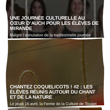
été interrogées sur leur modèle économique, leurs
modalités de…
UNE JOURNÉE CULTURELLE AU
CŒUR D’AUCH POUR LES ÉLÈVES DE
MIRANDE
Malgré l’annulation de la traditionnelle journée
inter-établissements, dédiée à la valorisation des
pratiques artistiques et culturelles des élèves de
collèges et lycées gersois, un temps fort culturel a
pu être maintenu. Ainsi, les lycéens en option arts
plastiques du Lycée Alain Fournier de Mirande ont
bénéficié d’un parcours artistique au cœur de la
ville d’Auch.…
CHANTEZ COQUELICOTS ! #2 : LES
ÉLÈVES RÉUNIS AUTOUR DU CHANT
ET DE LA NATURE
Le jeudi 16 avril, la Ferme de la Culture de Touget
accueillera la deuxième édition de « Chantez