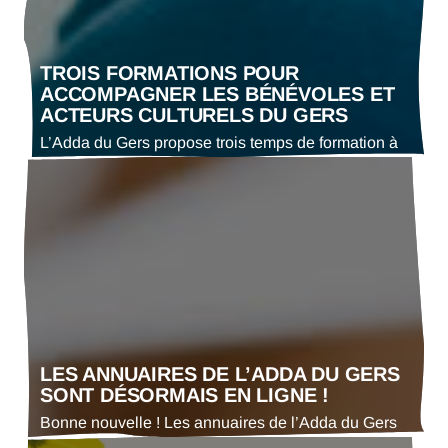
du département et les rassemble dans cet article,
qui sera…
TROIS FORMATIONS POUR
ACCOMPAGNER LES BÉNÉVOLES ET
ACTEURS CULTURELS DU GERS
L’Adda du Gers propose trois temps de formation à
destination des bénévoles associatifs et des acteurs
culturels du territoire. Gestion associative,
techniques du spectacle vivant ou encore santé
mentale : ces rendez-vous ont pour objectif de
renforcer les compétences de chacun et
d’accompagner les projets culturels gersois. Les
différents modèles économiques associatifs Samedi
26 septembre…
LES ANNUAIRES DE L’ADDA DU GERS
SONT DÉSORMAIS EN LIGNE !
Bonne nouvelle ! Les annuaires de l’Adda du Gers
sont désormais accessibles directement en ligne