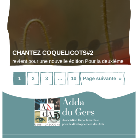
Nicolas Girard-Michelotti.
CHANTEZ COQUELICOTS#2
revient pour une nouvelle édition Pour la deuxième
année consécutive, Chantez Coquelicots se tiendra
cette année encore en étroit partenariat avec
1
2
3
…
10
Page suivante
»
l’OCCE du Gers, la DSDEN du Gers et la DRAC
Occitanie. Trois écoles participeront à cette
nouvelle édition : l’école de Miradoux, de
Ségoufielle et de Sainte-Marie. Au total, 160 élèves
présenteront leur concert…