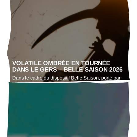
Coquelicots ! », une journée dédiée au chant choral
et à la sensibilisation à l’environnement. Ce projet
réunit les élèves des écoles de Sainte-Marie,
Ségoufielle et Miradoux, autour d’un parcours
mêlant ateliers nature et pratique artistique. Il…
VOLATILE OMBRÉE EN TOURNÉE
DANS LE GERS – BELLE SAISON 2026
Dans le cadre du dispositif Belle Saison, porté par
la DRAC Occitanie, l’Adda du Gers coordonne,
avec la commission des programmateur·trices du
département, une tournée mutualisée du spectacle
Volatile Ombrée de la compagnie La Rotule. Ce
dispositif national vise à soutenir la création
artistique jeune public et à favoriser sa diffusion sur
les territoires, en…