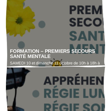
grâce à la mise en place de notre nouvelle base de
données. Cette évolution facilite la consultation des
informations et permet à chacun d’accéder plus
facilement aux coordonnées des acteurs et
structures culturelles référencés par l’Adda du Gers.
Vous figurez…
FORMATION – PREMIERS SECOURS
SANTÉ MENTALE
SAMEDI 10 et dimanche 11 octobre de 10h à 18h à
l’Hôpital St Jacques de Mirande, salle des Conseils
Dans le cadre des SISM, Semaines d’Information
sur la Santé Mentale, nous proposons une
formation Premiers Secours en Santé Mentale pour
les bénévoles des associations gersoises. Il s’agira
d’acquérir des connaissances de base concernant
les troubles…