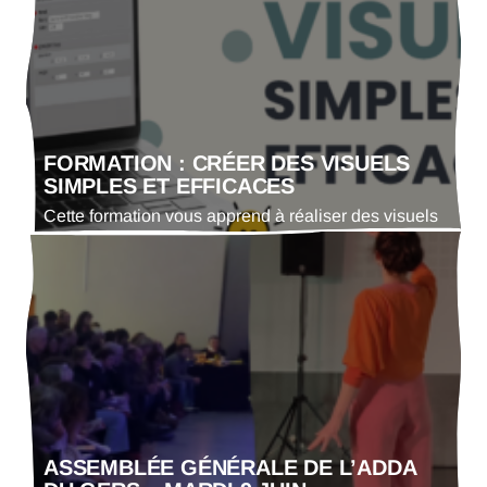
des différents modèles économiques associatifs et
de leur permettre d’identifier les leviers de
diversification des ressources adaptés à leur
structure. Intervenante : Sandrine Marrast,
formatrice…
FORMATION : CRÉER DES VISUELS
SIMPLES ET EFFICACES
Cette formation vous apprend à réaliser des visuels
clairs et attrayants pour mieux communiquer.Vous
découvrirez les bases essentielles (couleurs, textes,
mise en page) et des astuces faciles à appliquer.
L’objectif : vous aider à créer rapidement des
supports visuels efficaces, même sans
compétences en graphisme (avec Canva).
Formation gratuite pour les adhérents de l’Adda
du…
ASSEMBLÉE GÉNÉRALE DE L’ADDA