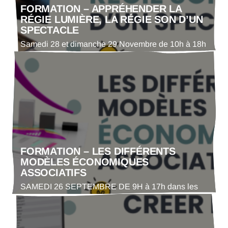
FORMATION – APPRÉHENDER LA
RÉGIE LUMIÈRE, LA RÉGIE SON D’UN
SPECTACLE
Samedi 28 et dimanche 29 Novembre de 10h à 18h
au théâtre des carmes de condom L’enjeu de ces
temps de formation est de permettre aux bénévoles
organisateurs de spectacle/manifestation de mieux
appréhender et anticiper la régie lumière et/ou son.
Les participants bénéficieront d’un temps dédié à la
découverte et manipulation du matériel lumière et…
FORMATION – LES DIFFÉRENTS
MODÈLES ÉCONOMIQUES
ASSOCIATIFS
SAMEDI 26 SEPTEMBRE DE 9H à 17h dans les
locaux de la communauté de communes du Grand
Armagnac Cette formation vise à outiller les
bénévoles associatifs gersois à la compréhension