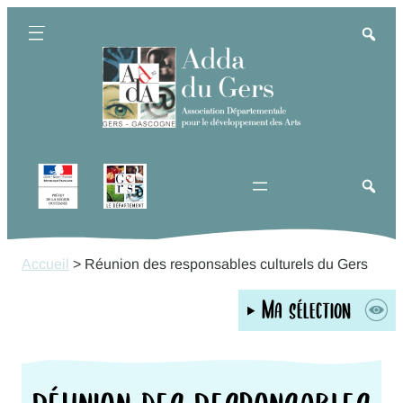
Aller
au
contenu
Accueil
>
Réunion des responsables culturels du Gers
Ma sélection