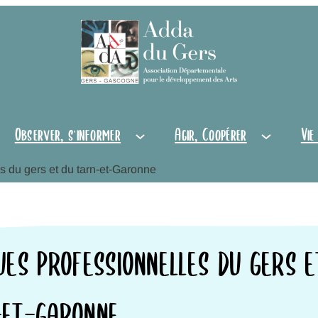
Observer, s'informer
Agir, Coopérer
Vie
s du gers et du tarn-et-Garonne
UES PROFESSIONNELLES DU GERS E
-ET-GARONNE