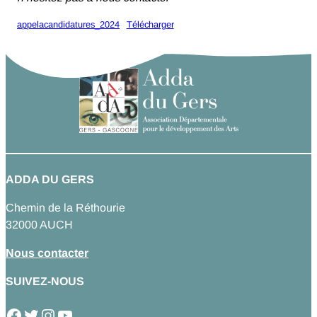
appelacandidatures_2024
Télécharger
ADDA DU GERS
Chemin de la Réthourie
32000 AUCH
Nous contacter
SUIVEZ-NOUS
Facebook
Twitter
Instagram
YouTube