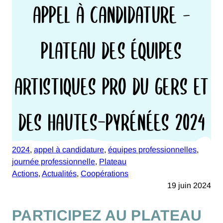
APPEL À CANDIDATURE –
PLATEAU DES ÉQUIPES
ARTISTIQUES PRO DU GERS ET
DES HAUTES-PYRÉNÉES 2024
2024
, 
appel à candidature
, 
équipes professionnelles
, 
journée professionnelle
, 
Plateau
Actions
, 
Actualités
, 
Coopérations
19 juin 2024
PARTICIPEZ AU PLATEAU